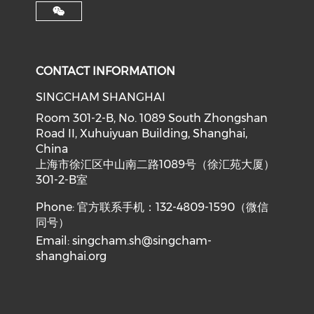
CONTACT INFORMATION
SINGCHAM SHANGHAI
Room 301-2-B, No. 1089 South Zhongshan
Road II, Xuhuiyuan Building, Shanghai,
China
上海市徐汇区中山南二路1089号（徐汇苑大厦）
301-2-B室
Phone: 官方联系手机：132-4809-1590（微信
同号）
Email:
singcham.sh@singcham-
shanghai.org