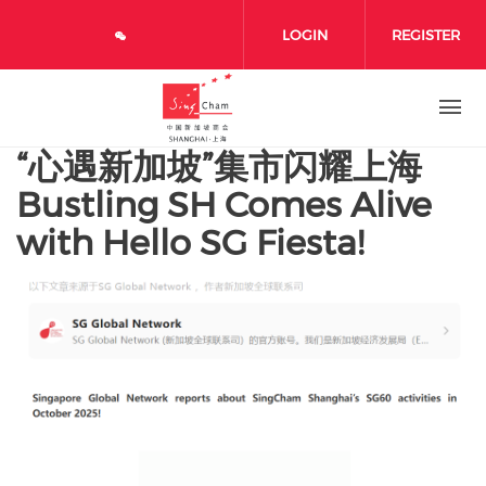
Skip to main content
LOGIN
REGISTER
“心遇新加坡”集市闪耀上海
Bustling SH Comes Alive
with Hello SG Fiesta!